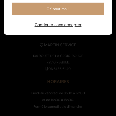
OK pour moi !
Continuer sans accepter
MARTIN SERVICE
139 ROUTE DE LA CROIX-ROUGE
72510 REQUEIL
06 61 36 61 40
HORAIRES
Lundi au vendredi de 8h00 à 12h00
et de 14h00 à 18h00.
Fermé le samedi et le dimanche.